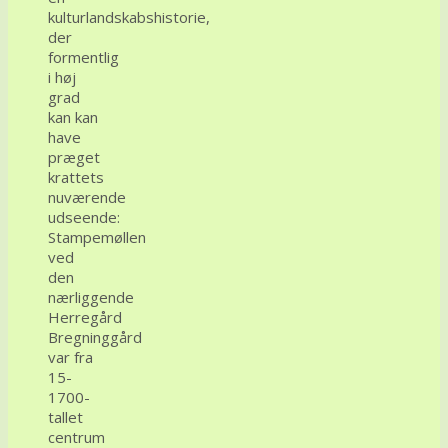
kulturlandskabshistorie,
der
formentlig
i høj
grad
kan kan
have
præget
krattets
nuværende
udseende:
Stampemøllen
ved
den
nærliggende
Herregård
Bregninggård
var fra
15-
1700-
tallet
centrum