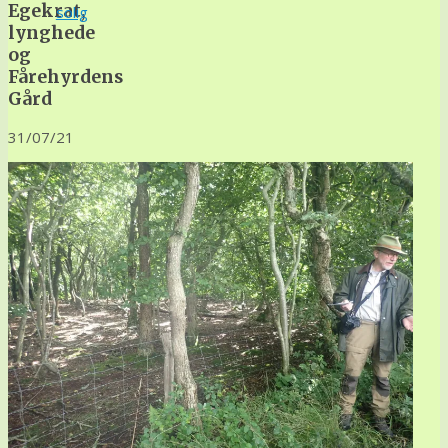
Egekrat,
solig
lynghede
og
Fårehyrdens
Gård
31/07/21