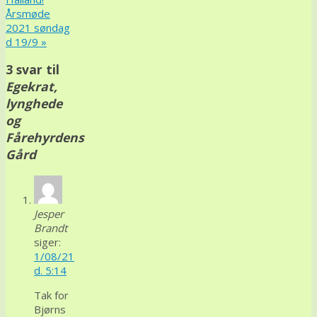
Årsmøde
2021 søndag
d 19/9
»
3 svar til
Egekrat,
lynghede
og
Fårehyrdens
Gård
Jesper
Brandt
siger:
1/08/21
d. 5:14
Tak for
Bjørns