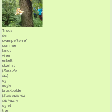
Trods
den
svampe”tørre”
sommer
fandt
vi en
enkelt
skørhat
(
Russula
sp.
)
og
nogle
bruskbolde
(
Scleroderma
citrinum
)
og et
træ