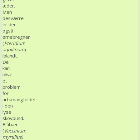
æder.
Men
desværre
er der
også
ørnebregner
(
Pteridium
aquilinum
)
iblandt.
De
kan
blive
et
problem
for
artsmangfoldet
i den
lyse
skovbund.
Blåbær
(
Vaccinium
myrtillus)