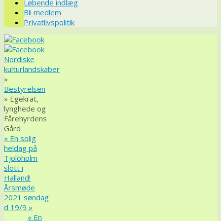
Løbende indlæg
Bli medlem
Privatlivspolitik
Nordiske
kulturlandskaber
»
Bestyrelsen
» Egekrat,
lynghede og
Fårehyrdens
Gård
«
En solig
heldag på
Tjolöholm
slott i
Halland!
Årsmøde
2021 søndag
d 19/9
»
«
En