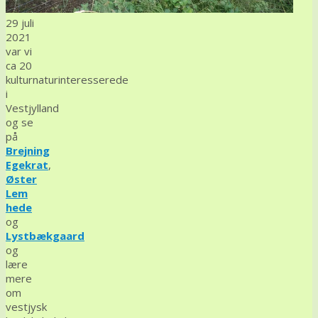
29 juli
2021
var vi
ca 20
kulturnaturinteresserede
i
Vestjylland
og se
på
Brejning
Egekrat
,
Øster
Lem
hede
og
Lystbækgaard
og
lære
mere
om
vestjysk