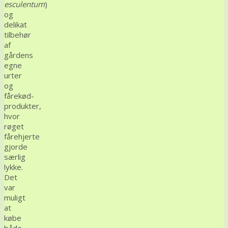
esculentum
)
sparring
og
pågår)
delikat
tilbehør
af
gårdens
egne
urter
og
fårekød-
produkter,
hvor
røget
fårehjerte
gjorde
særlig
lykke.
Det
var
muligt
at
købe
både