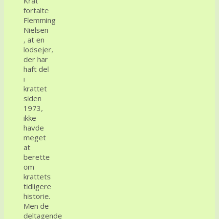
Krat
fortalte
Flemming
Nielsen
, at en
lodsejer,
der har
haft del
i
krattet
siden
1973,
ikke
havde
meget
at
berette
om
krattets
tidligere
historie.
Men de
deltagende