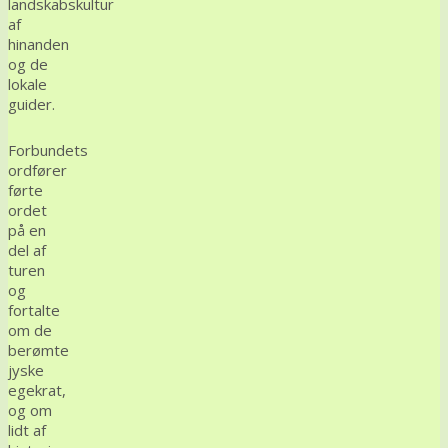
landskabskultur
af
hinanden
og de
lokale
guider.
Forbundets
ordfører
førte
ordet
på en
del af
turen
og
fortalte
om de
berømte
jyske
egekrat,
og om
lidt af