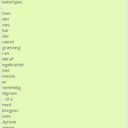
naturtype.
.
Som
det
ses,
har
der
været
græsning
i en
del af
egekrattet.
Det
meste
er
temmelig
tilgroet
– bl a
med
bregner,
som
dyrene
gerne