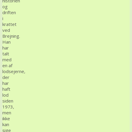
historien
og
driften
i
krattet
ved
Brejning.
Han
har
talt
med
en af
lodsejerne,
der
har
haft
lod
siden
1973,
men
ikke
kan
sige