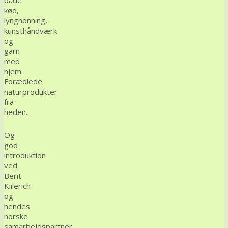
kød,
lynghonning,
kunsthåndværk
og
garn
med
hjem.
Forædlede
naturprodukter
fra
heden.
Og
god
introduktion
ved
Berit
Kiilerich
og
hendes
norske
samarbejdspartner,