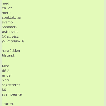
med
en lidt
mere
spektakulær
svamp:
Sommer-
østershat
(
Pleurotus
pulmonarius)
i
halvrådden
tilstand.
Med
dé 2
er der
hidtil
registreret
80
svampearter
i
krattet.