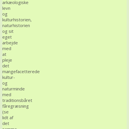
arkæologiske
levn
og
kulturhistorien,
naturhistorien
og sit
eget
arbejde
med
at
pleje
det
mangefacetterede
kultur-
og
naturminde
med
traditionsbåret
fåregræsning
(se
lidt af
det
samme