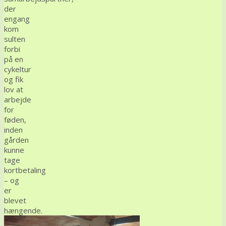
der
engang
kom
sulten
forbi
på en
cykeltur
og fik
lov at
arbejde
for
føden,
inden
gården
kunne
tage
kortbetaling
– og
er
blevet
hængende.