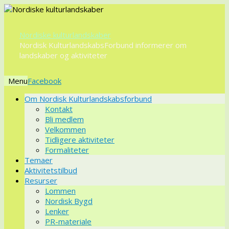
Nordiske kulturlandskaber
Nordisk KulturlandskabsForbund informerer om
landskaber og aktiviteter
Menu
Videre
Om Nordisk Kulturlandskabsforbund
til
Kontakt
indhold
Bli medlem
Velkommen
Tidligere aktiviteter
Formaliteter
Temaer
Aktivitetstilbud
Resurser
Lommen
Nordisk Bygd
Lenker
PR-materiale