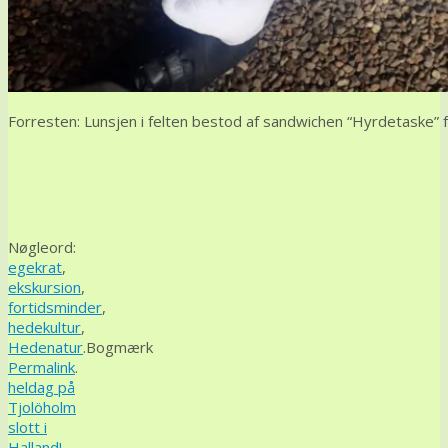
Forresten: Lunsjen i felten bestod af sandwichen “Hyrdetaske
Nøgleord:
egekrat
,
ekskursion
,
fortidsminder
,
hedekultur
,
Hedenatur
.
Bogmærk
Permalink
.
heldag på
Tjolöholm
slott i
Halland!